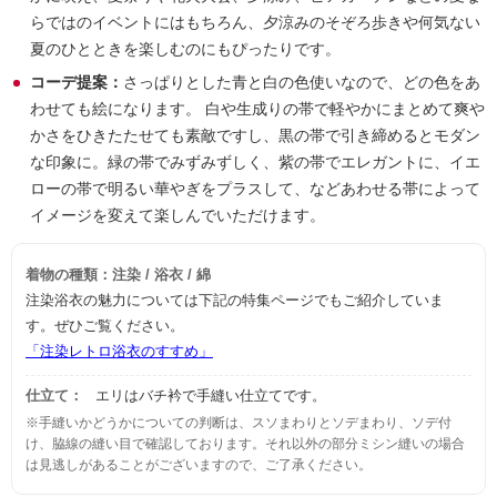
らではのイベントにはもちろん、夕涼みのそぞろ歩きや何気ない
夏のひとときを楽しむのにもぴったりです。
コーデ提案：
さっぱりとした青と白の色使いなので、どの色をあ
わせても絵になります。 白や生成りの帯で軽やかにまとめて爽や
かさをひきたたせても素敵ですし、黒の帯で引き締めるとモダン
な印象に。緑の帯でみずみずしく、紫の帯でエレガントに、イエ
ローの帯で明るい華やぎをプラスして、などあわせる帯によって
イメージを変えて楽しんでいただけます。
着物の種類：注染 / 浴衣 / 綿
注染浴衣の魅力については下記の特集ページでもご紹介していま
す。ぜひご覧ください。
「注染レトロ浴衣のすすめ」
仕立て：
エリはバチ衿で手縫い仕立てです。
※手縫いかどうかについての判断は、スソまわりとソデまわり、ソデ付
け、脇線の縫い目で確認しております。それ以外の部分ミシン縫いの場合
は見逃しがあることがございますので、ご了承ください。