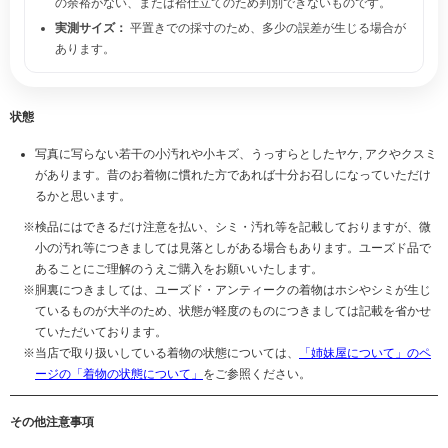
の余裕がない、または袷仕立てのため判別できないものです。
実測サイズ：
平置きでの採寸のため、多少の誤差が生じる場合が
あります。
状態
写真に写らない若干の小汚れや小キズ、うっすらとしたヤケ, アクやクスミ
があります。昔のお着物に慣れた方であれば十分お召しになっていただけ
るかと思います。
検品にはできるだけ注意を払い、シミ・汚れ等を記載しておりますが、微
小の汚れ等につきましては見落としがある場合もあります。ユーズド品で
あることにご理解のうえご購入をお願いいたします。
胴裏につきましては、ユーズド・アンティークの着物はホシやシミが生じ
ているものが大半のため、状態が軽度のものにつきましては記載を省かせ
ていただいております。
当店で取り扱いしている着物の状態については、
「姉妹屋について」のペ
ージの「着物の状態について」
をご参照ください。
その他注意事項