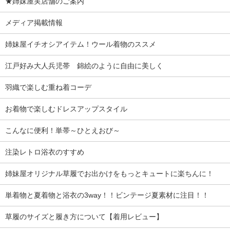
★姉妹屋実店舗のご案内
メディア掲載情報
姉妹屋イチオシアイテム！ウール着物のススメ
江戸好み大人兵児帯 錦絵のように自由に美しく
羽織で楽しむ重ね着コーデ
お着物で楽しむドレスアップスタイル
こんなに便利！単帯～ひとえおび～
注染レトロ浴衣のすすめ
姉妹屋オリジナル草履でお出かけをもっとキュートに楽ちんに！
単着物と夏着物と浴衣の3way！！ビンテージ夏素材に注目！！
草履のサイズと履き方について【着用レビュー】