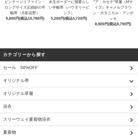
ビンテージリファイン・
*ア・カセテ*草履（Mサ
水玉ボーダーに猫愛らし
ロングサイズ正絹紗の半
イズ）キャメルブラウ
い半幅帯（パウダリーピ
幅帯（月影花野）
ン・ボタニカル・アンボ
ンク）
9,800円(税込10,780円)
ッセ
5,200円(税込5,720円)
8,900円(税込9,790円)
カテゴリーから探す
セール 50%OFF
オリジナル帯
オリジナル草履
浴衣
スリーウェイ夏着物浴衣
夏着物