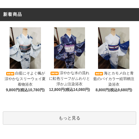
新着商品
涼やかな水の流れ
白藍にそよぐ楓が
海とカモメ白と青
に虹色リーフがふわりと
涼やかなスリーウェイ夏
藍のバイカラー絵羽柄注
浮かぶ注染浴衣
着物浴衣
染浴衣
12,800円(税込14,080円)
9,800円(税込10,780円)
8,800円(税込9,680円)
もっと見る