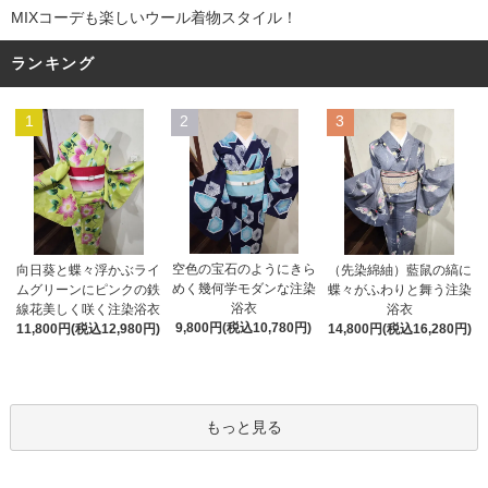
MIXコーデも楽しいウール着物スタイル！
ランキング
1
2
3
空色の宝石のようにきら
向日葵と蝶々浮かぶライ
（先染綿紬）藍鼠の縞に
めく幾何学モダンな注染
ムグリーンにピンクの鉄
蝶々がふわりと舞う注染
浴衣
線花美しく咲く注染浴衣
浴衣
9,800円(税込10,780円)
11,800円(税込12,980円)
14,800円(税込16,280円)
もっと見る