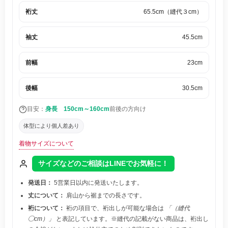
裄丈
65.5cm（縫代３cm）
袖丈
45.5cm
前幅
23cm
後幅
30.5cm
目安：
身長 150cm～160cm
前後の方向け
体型により個人差あり
着物サイズについて
サイズなどのご相談はLINEでお気軽に！
発送日：
5営業日以内に発送いたします。
丈について：
肩山から裾までの長さです。
裄について：
裄の項目で、裄出しが可能な場合は
「（縫代
◯cm）」
と表記しています。※縫代の記載がない商品は、裄出し