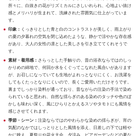
所々に、白抜きの花がリズミカルにさしいれられ、心地よい抜け
感とメリハリが生まれて、洗練された雰囲気に仕上がっていま
す。
印象：
くっきりとした青と白のコントラストが美しく、雨上がり
の夏の夕暮れの空気を閉じ込めたような、静かで涼やかな存在感
があり、大人の女性の凛とした美しさを引き立ててくれそうで
す。
素材・着用感：
さらっとした手触りの、昔の浴衣ならではのしっ
かりめの綿地で、何回か水をくぐってこなれた風合いがあります
が、お召しになっていても生地がよれっとなりにくく、お洗濯を
してもくたっとなりにくいので、長くご愛用いただけそうです。
裏までしっかり染料が通っており、昔ながらの注染の手法で染め
られていると思われ、自然な揺らぎのある染めのタッチや色のぼ
かしも味わい深く、風にひらりとかえるスソやタモトにも風情を
感じさせてくれます。
季節・シーン：
注染ならではのやわらかな染めの揺らぎが、宵の
気配のなかではしっとりとした風情を添え、日差しの下では軽や
かに映え、夏祭りや花火大会、夕涼み、ビアガーデンなどの夏な