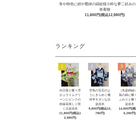
朱や柿色に紺や鶯緑の縞紋様小粋な夢二好みの
単着物
11,800円(税込12,980円)
ランキング
1
2
3
向日葵と蝶々浮
空色の宝石のよ
（先染綿紬
かぶライムグリ
うにきらめく幾
鼠の縞に蝶
ーンにピンクの
何学モダンな注
ふわりと舞
鉄線花美しく咲
染浴衣
染浴衣
く注染浴衣
9,800円(税込10,
14,800円(
11,800円(税込1
780円)
6,280円)
2,980円)