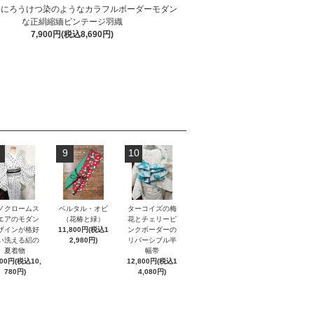
ンにろうけつ染のようなカラフルボーダーモダン
な正絹縮緬ビンテージ羽織
7,900円(税込8,690円)
9
10
ノクロームス
ベルタル・オビ
ターコイズの梅
エアのモダン
（花椿と緑）
花とチェリーピ
ザインが格好
11,800円(税込1
ンクボーダーの
い洗える絽の
2,980円)
リバーシブル半
夏着物
幅帯
800円(税込10,
12,800円(税込1
780円)
4,080円)