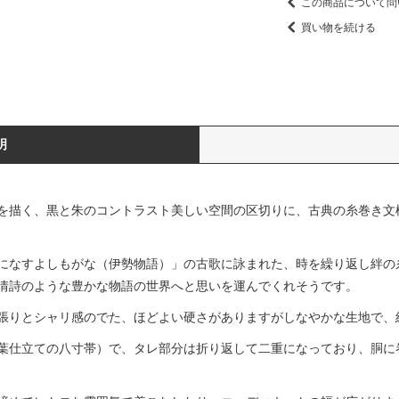
この商品について問
買い物を続ける
明
を描く、黒と朱のコントラスト美しい空間の区切りに、古典の糸巻き文
になすよしもがな（伊勢物語）」の古歌に詠まれた、時を繰り返し絆の
情詩のような豊かな物語の世界へと思いを運んでくれそうです。
張りとシャリ感のでた、ほどよい硬さがありますがしなやかな生地で、
葉仕立ての八寸帯）で、タレ部分は折り返して二重になっており、胴に