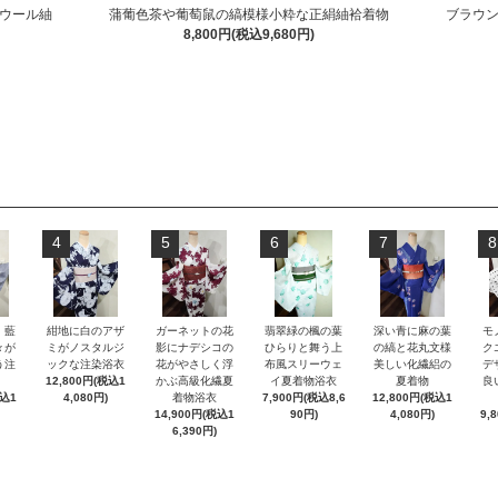
ウール紬
蒲葡色茶や葡萄鼠の縞模様小粋な正絹紬袷着物
ブラウ
8,800円(税込9,680円)
4
5
6
7
8
）藍
紺地に白のアザ
ガーネットの花
翡翠緑の楓の葉
深い青に麻の葉
モ
々が
ミがノスタルジ
影にナデシコの
ひらりと舞う上
の縞と花丸文様
ク
う注
ックな注染浴衣
花がやさしく浮
布風スリーウェ
美しい化繊絽の
デ
12,800円(税込1
かぶ高級化繊夏
イ夏着物浴衣
夏着物
良
税込1
4,080円)
着物浴衣
7,900円(税込8,6
12,800円(税込1
14,900円(税込1
90円)
4,080円)
9,
6,390円)