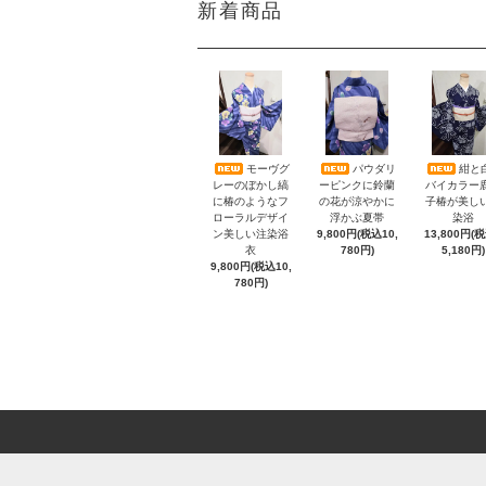
新着商品
モーヴグ
パウダリ
紺と
レーのぼかし縞
ーピンクに鈴蘭
バイカラー
に椿のようなフ
の花が涼やかに
子椿が美し
ローラルデザイ
浮かぶ夏帯
染浴
ン美しい注染浴
9,800円(税込10,
13,800円(
衣
780円)
5,180円)
9,800円(税込10,
780円)