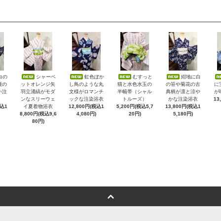
白の
シャーベ
虹色ぼか
むすっと
紺地に白
鹿の
ットオレンジ矢
し鳥のような丸
猫と水色水玉の
の笹や菊花の古
に
い注
羽立涌縞がモダ
文様がロマンチ
半幅帯（シャル
典柄が凛と涼や
が
ンなスリーウェ
ックな注染浴衣
トルーズ）
かな注染浴衣
13
税込1
イ夏着物浴衣
12,800円(税込1
5,200円(税込5,7
13,800円(税込1
8,800円(税込9,6
4,080円)
20円)
5,180円)
80円)