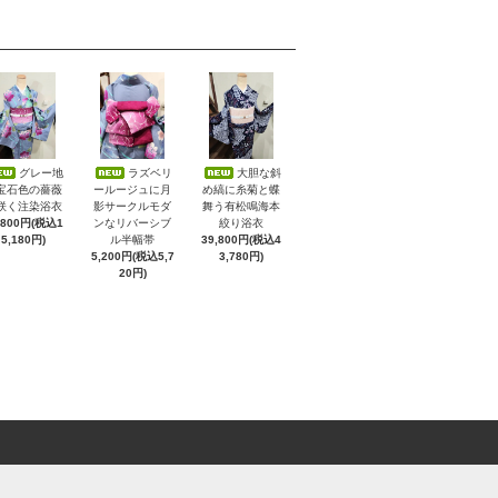
グレー地
ラズベリ
大胆な斜
宝石色の薔薇
ールージュに月
め縞に糸菊と蝶
咲く注染浴衣
影サークルモダ
舞う有松鳴海本
,800円(税込1
ンなリバーシブ
絞り浴衣
5,180円)
ル半幅帯
39,800円(税込4
5,200円(税込5,7
3,780円)
20円)