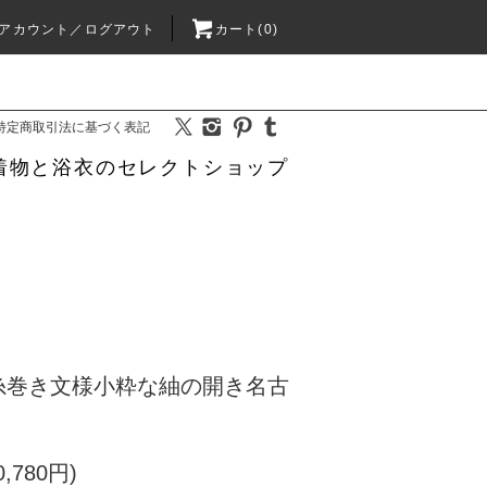
アカウント／ログアウト
カート(0)
特定商取引法に基づく表記
着物と浴衣のセレクトショップ
糸巻き文様小粋な紬の開き名古
,780円)