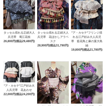
タッセル揺れる正絹大人
タッセル揺れる正絹大人
*ア・カセテ*フリンジ揺
兵児帯 蜀江花枝
兵児帯 花ぼかしアラベ
れる江戸好み大人兵児
26,800円(税込29,480円)
スク
帯 藍花鳥と麻の葉大島
28,900円(税込31,790円)
紬
19,800円(税込21,780円)
*ア・カセテ*江戸好み大
人兵児帯 花あわせ
22,000円(税込24,200円)