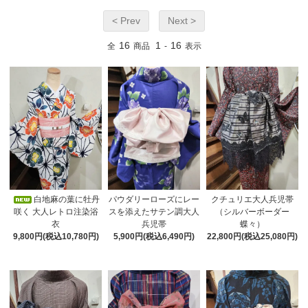
< Prev
Next >
16
1
16
全
商品
-
表示
白地麻の葉に牡丹
パウダリーローズにレー
クチュリエ大人兵児帯
咲く 大人レトロ注染浴
スを添えたサテン調大人
（シルバーボーダー
衣
兵児帯
蝶々）
9,800円(税込10,780円)
5,900円(税込6,490円)
22,800円(税込25,080円)