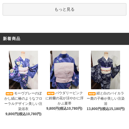
もっと見る
新着商品
パウダリーピンク
モーヴグレーのぼ
紺と白のバイカラ
に鈴蘭の花が涼やかに浮
かし縞に椿のようなフロ
ー鹿の子椿が美しい注染
かぶ夏帯
ーラルデザイン美しい注
浴
9,800円(税込10,780円)
染浴衣
13,800円(税込15,180円)
9,800円(税込10,780円)