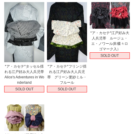
*ア・カセテ*江戸好み大
人兵児帯 ルージュ・
エ・ノワール(B:蝶々ロ
ゴマーク入）
SOLD OUT
*ア・カセテ*タッセル揺
*ア・カセテ*フリンジ揺
れる江戸好み大人兵児帯
れる江戸好み大人兵児
Alice's Adventures in Wo
帯 グリーン更紗ミル・
nderland
フルール
SOLD OUT
SOLD OUT