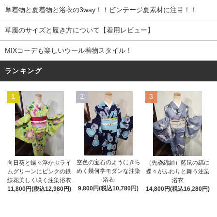
単着物と夏着物と浴衣の3way！！ビンテージ夏素材に注目！！
草履のサイズと履き方について【着用レビュー】
MIXコーデも楽しいウール着物スタイル！
ランキング
1
2
3
空色の宝石のようにきら
向日葵と蝶々浮かぶライ
（先染綿紬）藍鼠の縞に
めく幾何学モダンな注染
ムグリーンにピンクの鉄
蝶々がふわりと舞う注染
浴衣
線花美しく咲く注染浴衣
浴衣
9,800円(税込10,780円)
11,800円(税込12,980円)
14,800円(税込16,280円)