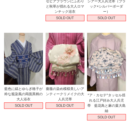
セピアブラウンにふわり
シアー大人兵児帯（ブラ
と秋草が揺れる大人ロマ
ック×シルバーボーダ
ンチック浴衣
ー）
SOLD OUT
SOLD OUT
藍色に縞とゆらぎ格子が
薔薇の染め模様美しいア
粋な籠染風の両面異柄の
ンティークリメイクの大
*ア・カセテ*タッセル揺
大人浴衣
人兵児帯
れる江戸好み大人兵児
SOLD OUT
SOLD OUT
帯 藍花鳥と麻の葉大島
紬
SOLD OUT