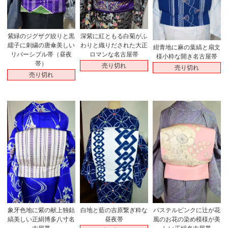
紫緑のジグザグ絞りと黒
深紫に紅ともる白菊がふ
繻子に刺繍の唐傘美しい
わりと織りだされた大正
紺青地に麻の葉縞と扇文
リバーシブル帯（昼夜
ロマンな名古屋帯
様小粋な開き名古屋帯
帯）
売り切れ
売り切れ
売り切れ
象牙色地に紫の献上独鈷
白地と藍の吉原繋ぎ粋な
パステルピンクに辻が花
縞美しい正絹博多八寸名
昼夜帯
風のお花の染め模様が美