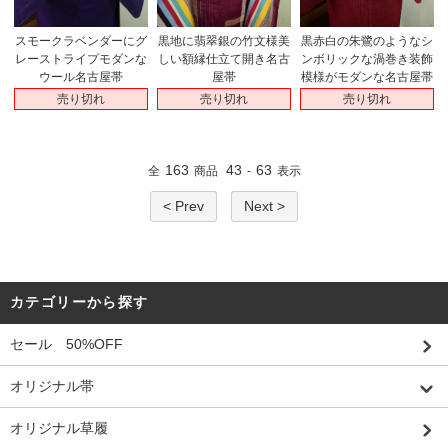
スモークラベンダーにグ
黒地に翡翠銀の竹文様美
黒赤白の朱鷺のようなシ
レーストライプモダンな
しい額縁仕立て開き名古
ンボリックな渦巻き装飾
ウール名古屋帯
屋帯
模様がモダンな名古屋帯
売り切れ
売り切れ
売り切れ
163
43
63
全
商品
-
表示
< Prev
Next >
カテゴリーから探す
セール 50%OFF
オリジナル帯
オリジナル草履