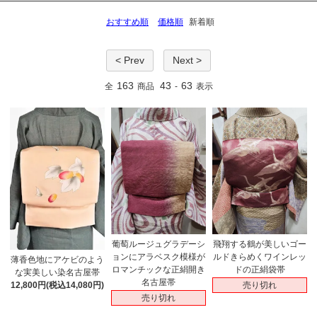
おすすめ順
価格順
新着順
< Prev
Next >
163
43
63
全
商品
-
表示
葡萄ルージュグラデーシ
飛翔する鶴が美しいゴー
ョンにアラベスク模様が
ルドきらめくワインレッ
薄香色地にアケビのよう
ロマンチックな正絹開き
ドの正絹袋帯
な実美しい染名古屋帯
名古屋帯
売り切れ
12,800円(税込14,080円)
売り切れ