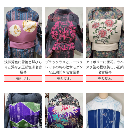
浅蘇芳色に雪輪と蝶ひら
ブラックラメとルージュ
アイボリーに唐花アラベ
りと浮かぶ正絹塩瀬名古
レッドの鳥の紋章モダン
スク染め模様美しい正絹
屋帯
な正絹開き名古屋帯
名古屋帯
売り切れ
売り切れ
売り切れ