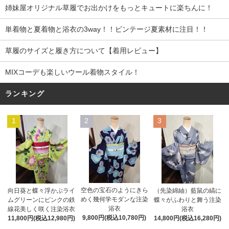
姉妹屋オリジナル草履でお出かけをもっとキュートに楽ちんに！
単着物と夏着物と浴衣の3way！！ビンテージ夏素材に注目！！
草履のサイズと履き方について【着用レビュー】
MIXコーデも楽しいウール着物スタイル！
ランキング
1
2
3
空色の宝石のようにきら
向日葵と蝶々浮かぶライ
（先染綿紬）藍鼠の縞に
めく幾何学モダンな注染
ムグリーンにピンクの鉄
蝶々がふわりと舞う注染
浴衣
線花美しく咲く注染浴衣
浴衣
9,800円(税込10,780円)
11,800円(税込12,980円)
14,800円(税込16,280円)