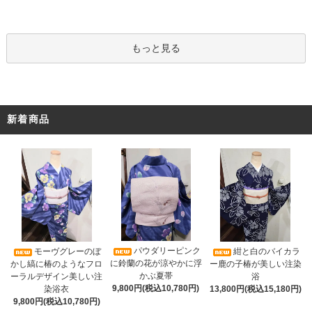
もっと見る
新着商品
パウダリーピンク
モーヴグレーのぼ
紺と白のバイカラ
に鈴蘭の花が涼やかに浮
かし縞に椿のようなフロ
ー鹿の子椿が美しい注染
かぶ夏帯
ーラルデザイン美しい注
浴
9,800円(税込10,780円)
染浴衣
13,800円(税込15,180円)
9,800円(税込10,780円)