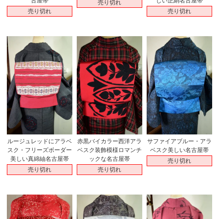
古屋帯
しい正絹名古屋帯
売り切れ
売り切れ
売り切れ
ルージュレッドにアラベ
赤黒バイカラー西洋アラ
サファイアブルー・アラ
スク・フリーズボーダー
ベスク装飾模様ロマンチ
ベスク美しい名古屋帯
美しい真綿紬名古屋帯
ックな名古屋帯
売り切れ
売り切れ
売り切れ