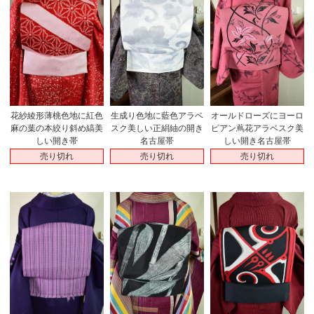
花紗綾形薄桃色地に紅色
生成り色地に藍色アラベ
オールドローズにヨーロ
麻の葉の本絞り斜め縞美
スク美しい正絹紬の開き
ピアン蔦花アラベスク美
しい開き帯
名古屋帯
しい開き名古屋帯
売り切れ
売り切れ
売り切れ