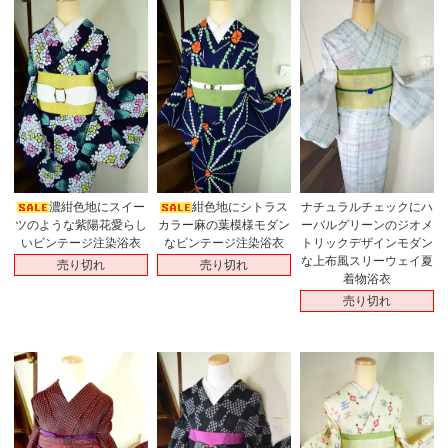
濃紺色地にスイー
紺色地にシトラス
ナチュラルチェックにハ
ツのような紫陽花愛らし
カラー麻の葉模様モダン
ーバルグリーンのジオメ
いビンテージ注染浴衣
なビンテージ注染浴衣
トリックデザインモダン
な上布風スリーウェイ夏
売り切れ
売り切れ
着物浴衣
売り切れ