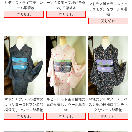
ルデコストライプ美しい
ーンの装飾円文様がモダ
マドラス風カラフルチェ
ウール単着物
ンな注染浴衣
ックモダンなウール単着
売り切れ
売り切れ
物
売り切れ
マドンナブルーの紋章の
ルビーレッド杢目模様に
黒地にツルマメ・アラベ
ようなヨーロピアン装飾
蔦の葉美しいウール単着
スク染め模様ロマンチッ
模様美しいウール単着物
物
クなウール単着物
売り切れ
売り切れ
売り切れ