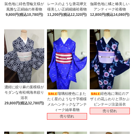
鼠色地に緋色雪輪文様が
レースのような唐花襷文
伽羅色地に橘と椿美しい
風雅な正絹紬の単着物
様美しい正絹縮緬袷着物
アンティーク袷着物
9,800円(税込10,780円)
11,200円(税込12,320円)
12,800円(税込14,080円)
濃紺に絞り麻の葉模様が
モダンな有松鳴海本絞り
瑠璃桔梗色にまた
紺色地に薄紅のア
浴衣
たく星のような十字模様
ザミの花ふわりと浮かぶ
29,800円(税込32,780円)
メルヘンチックなアンテ
ビンテージ注染浴衣
ィーク紬単着物
売り切れ
売り切れ