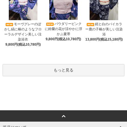
パウダリーピンク
モーヴグレーのぼ
紺と白のバイカラ
に鈴蘭の花が涼やかに浮
かし縞に椿のようなフロ
ー鹿の子椿が美しい注染
かぶ夏帯
ーラルデザイン美しい注
浴
9,800円(税込10,780円)
染浴衣
13,800円(税込15,180円)
9,800円(税込10,780円)
もっと見る