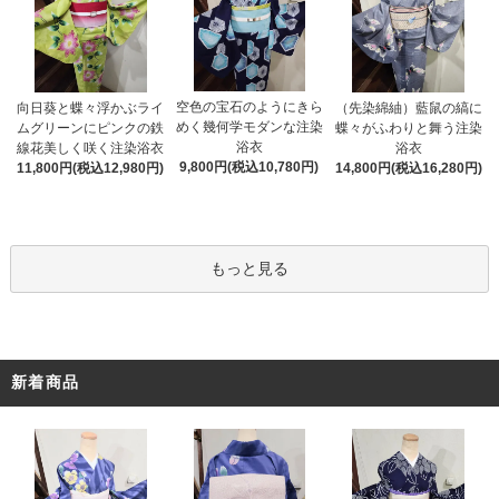
空色の宝石のようにきら
向日葵と蝶々浮かぶライ
（先染綿紬）藍鼠の縞に
めく幾何学モダンな注染
ムグリーンにピンクの鉄
蝶々がふわりと舞う注染
浴衣
線花美しく咲く注染浴衣
浴衣
9,800円(税込10,780円)
11,800円(税込12,980円)
14,800円(税込16,280円)
もっと見る
新着商品