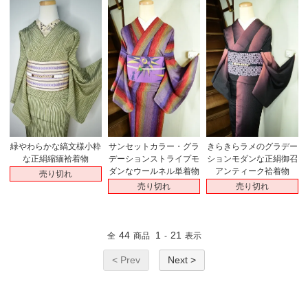
緑やわらかな縞文様小粋
サンセットカラー・グラ
きらきらラメのグラデー
な正絹縮緬袷着物
デーションストライプモ
ションモダンな正絹御召
ダンなウールネル単着物
アンティーク袷着物
売り切れ
売り切れ
売り切れ
44
1
21
全
商品
-
表示
< Prev
Next >