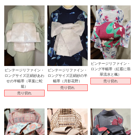
ビンテージリファイン・
ロング半幅帯（紅霰に翡
ビンテージリファイン・
ビンテージリファイン・
翠流水と楓）
ロングサイズ正絹紗あわ
ロングサイズ正絹紗の半
売り切れ
せの半幅帯（草葉に蛇
幅帯（月影花野）
籠）
売り切れ
売り切れ