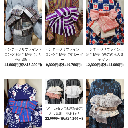
ビンテージリファイン・
ビンテージリファイン・
ビンテージリファイン正
ロング正絹半幅帯（切り
ロング半幅帯（紫ボーダ
絹半幅帯（朱赤の麻の葉
嵌め縞紬）
ー）
モダン）
14,800円(税込16,280円)
9,800円(税込10,780円)
12,800円(税込14,080円)
*ア・カセテ*江戸好み大
人兵児帯 花あわせ
22,000円(税込24,200円)