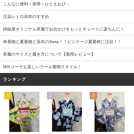
こんなに便利！単帯～ひとえおび～
注染レトロ浴衣のすすめ
姉妹屋オリジナル草履でお出かけをもっとキュートに楽ちんに！
単着物と夏着物と浴衣の3way！！ビンテージ夏素材に注目！！
草履のサイズと履き方について【着用レビュー】
MIXコーデも楽しいウール着物スタイル！
ランキング
1
2
3