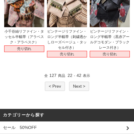
小千谷紬リファイン・タ
ビンテージリファイン・
ビンテージリファイン・
ッセル半幅帯（アラベス
ロング半幅帯（刺繍透か
ロング半幅帯（黒赤アー
ク・アラベスク）
しローズベージュ・タッ
ルデコモダン・ブラック
セル付き）
レース付き）
売り切れ
売り切れ
売り切れ
127
22
42
全
商品
-
表示
< Prev
Next >
カテゴリーから探す
セール 50%OFF