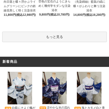
空色の宝石のようにきら
向日葵と蝶々浮かぶライ
（先染綿紬）藍鼠の縞に
めく幾何学モダンな注染
ムグリーンにピンクの鉄
蝶々がふわりと舞う注染
浴衣
線花美しく咲く注染浴衣
浴衣
9,800円(税込10,780円)
11,800円(税込12,980円)
14,800円(税込16,280円)
もっと見る
新着商品
涼やかな水の流れ
白藍にそよぐ楓が
海とカモメ白と青