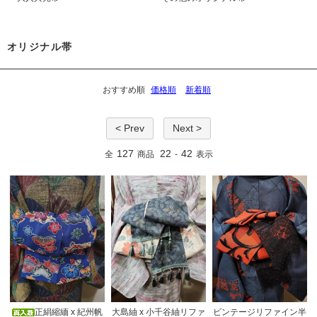
オリジナル帯
おすすめ順
価格順
新着順
< Prev
Next >
127
22
42
全
商品
-
表示
正絹縮緬 x 紀州帆
大島紬 x 小千谷紬リファ
ビンテージリファイン半