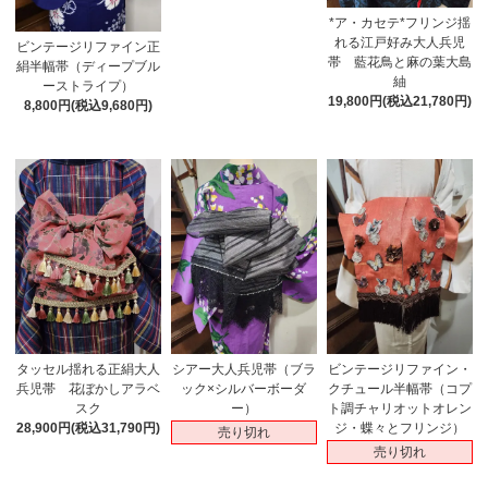
*ア・カセテ*フリンジ揺
れる江戸好み大人兵児
ビンテージリファイン正
帯 藍花鳥と麻の葉大島
絹半幅帯（ディープブル
紬
ーストライプ）
19,800円(税込21,780円)
8,800円(税込9,680円)
タッセル揺れる正絹大人
シアー大人兵児帯（ブラ
ビンテージリファイン・
兵児帯 花ぼかしアラベ
ック×シルバーボーダ
クチュール半幅帯（コプ
スク
ー）
ト調チャリオットオレン
28,900円(税込31,790円)
ジ・蝶々とフリンジ）
売り切れ
売り切れ